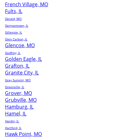
French Village, MO
Fults, IL
Gerald, MO
Germantown, IL
Gillespie, IL
Glen Carbon, IL
Glencoe, MO
Godfrey, IL
Golden Eagle, IL
Grafton, IL
Granite City, IL
Gray Summit, MO
Greenville, IL
Grover, MO
Grubville, MO
Hamburg, IL
Hamel, IL
Hardin, IL
Hartford, IL
Hawk Point, MO