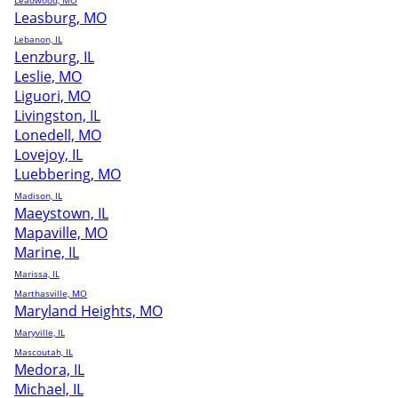
Leadwood, MO
Leasburg, MO
Lebanon, IL
Lenzburg, IL
Leslie, MO
Liguori, MO
Livingston, IL
Lonedell, MO
Lovejoy, IL
Luebbering, MO
Madison, IL
Maeystown, IL
Mapaville, MO
Marine, IL
Marissa, IL
Marthasville, MO
Maryland Heights, MO
Maryville, IL
Mascoutah, IL
Medora, IL
Michael, IL