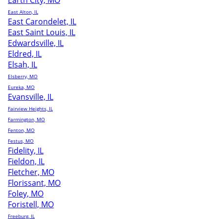
Earth City, MO
East Alton, IL
East Carondelet, IL
East Saint Louis, IL
Edwardsville, IL
Eldred, IL
Elsah, IL
Elsberry, MO
Eureka, MO
Evansville, IL
Fairview Heights, IL
Farmington, MO
Fenton, MO
Festus, MO
Fidelity, IL
Fieldon, IL
Fletcher, MO
Florissant, MO
Foley, MO
Foristell, MO
Freeburg, IL