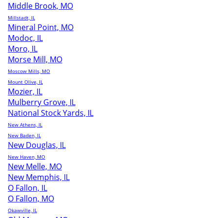
Middle Brook, MO
Millstadt, IL
Mineral Point, MO
Modoc, IL
Moro, IL
Morse Mill, MO
Moscow Mills, MO
Mount Olive, IL
Mozier, IL
Mulberry Grove, IL
National Stock Yards, IL
New Athens, IL
New Baden, IL
New Douglas, IL
New Haven, MO
New Melle, MO
New Memphis, IL
O Fallon, IL
O Fallon, MO
Okawville, IL