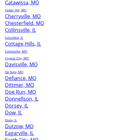
Catawissa, MO
Cedar Hill, MO
Cherryville, MO
Chesterfield, MO
Collinsville, IL
Columbia, IL
Cottage Hills, IL
Cottleville, MO
Crystal City, MO
Davisville, MO
De Soto, MO
Defiance, MO
Dittmer, MO
Doe Run, MO
Donnellson, IL
Dorsey, IL
Dow, IL
Dupo, IL
Dutzow, MO
Eagarville, IL