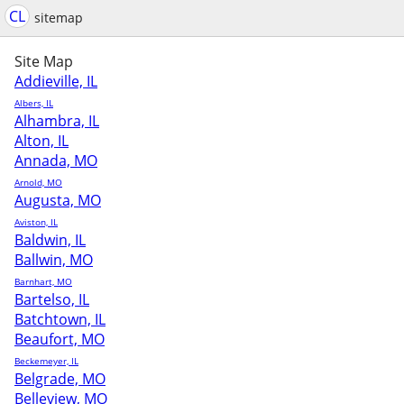
CL
sitemap
Site Map
Addieville, IL
Albers, IL
Alhambra, IL
Alton, IL
Annada, MO
Arnold, MO
Augusta, MO
Aviston, IL
Baldwin, IL
Ballwin, MO
Barnhart, MO
Bartelso, IL
Batchtown, IL
Beaufort, MO
Beckemeyer, IL
Belgrade, MO
Belleview, MO