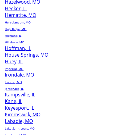
Hazelwood, MO
Hecker, IL
Hematite, MO
Herculaneum, MO
High Ridge, MO
Highland, IL
Hillsboro, MO
Hoffman, IL
House Springs, MO
Huey, IL
Imperial, MO
Irondale, MO
Ironton, MO
Jerseyville, IL
Kampsville, IL
Kane, IL
Keyesport, IL
Kimmswick, MO
Labadie, MO
Lake Saint Louis, MO