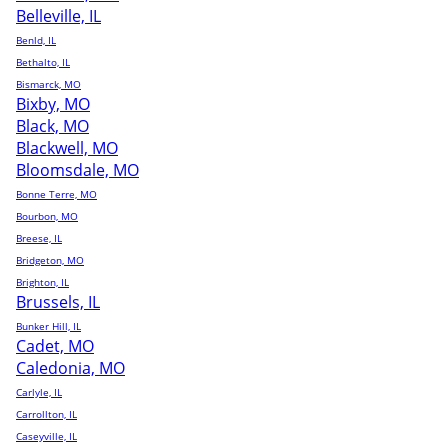
Belleville, IL
Benld, IL
Bethalto, IL
Bismarck, MO
Bixby, MO
Black, MO
Blackwell, MO
Bloomsdale, MO
Bonne Terre, MO
Bourbon, MO
Breese, IL
Bridgeton, MO
Brighton, IL
Brussels, IL
Bunker Hill, IL
Cadet, MO
Caledonia, MO
Carlyle, IL
Carrollton, IL
Caseyville, IL